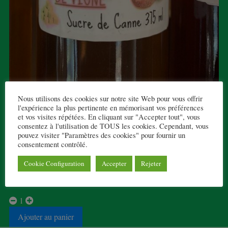
Nous utilisons des cookies sur notre site Web pour vous offrir
l'expérience la plus pertinente en mémorisant vos préférences
SIROP DE PECHE DE PROVENCE
et vos visites répétées. En cliquant sur "Accepter tout", vous
consentez à l'utilisation de TOUS les cookies. Cependant, vous
7,90 € TTC
pouvez visiter "Paramètres des cookies" pour fournir un
consentement contrôlé.
Sirop de pêche de Provence au sucre de cannes, 375ml.
Cookie Configuration
Accepter
Rejeter
1 en stock
1
Ajouter au panier