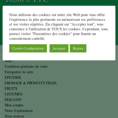
1kg de noix de Grenoble entières non décortiquées.
Nous utilisons des cookies sur notre site Web pour vous offrir
20 en stock
l'expérience la plus pertinente en mémorisant vos préférences
et vos visites répétées. En cliquant sur "Accepter tout", vous
consentez à l'utilisation de TOUS les cookies. Cependant, vous
1
pouvez visiter "Paramètres des cookies" pour fournir un
consentement contrôlé.
Ajouter au panier
Cookie Configuration
Accepter
Rejeter
Accueil
Aide !
Condition générales de vente
Enregistrer la carte
EPICERIE
FROMAGE & PRODUITS FRAIS
FRUITS
LEGUMES
MAGASIN
Mon compte
Notre Exploitation
Nous trouver