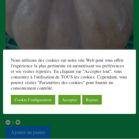
Nous utilisons des cookies sur notre site Web pour vous offrir
l'expérience la plus pertinente en mémorisant vos préférences
COURGE MUSCADE
et vos visites répétées. En cliquant sur "Accepter tout", vous
consentez à l'utilisation de TOUS les cookies. Cependant, vous
1,80 € TTC
pouvez visiter "Paramètres des cookies" pour fournir un
consentement contrôlé.
Morceau d'environ 2kg soit un quart.
Cookie Configuration
Accepter
Rejeter
5 en stock
1
Ajouter au panier