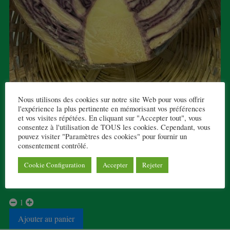
Nous utilisons des cookies sur notre site Web pour vous offrir
l'expérience la plus pertinente en mémorisant vos préférences
CHOU ROUGE DEMI
et vos visites répétées. En cliquant sur "Accepter tout", vous
consentez à l'utilisation de TOUS les cookies. Cependant, vous
2,20 € TTC
pouvez visiter "Paramètres des cookies" pour fournir un
consentement contrôlé.
Demi chou rouge, à la pièce
Cookie Configuration
Accepter
Rejeter
6 en stock
1
Ajouter au panier