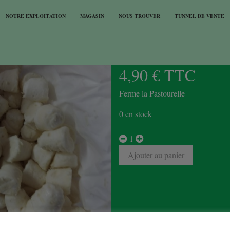
NOTRE EXPLOITATION
MAGASIN
NOUS TROUVER
TUNNEL DE VENTE
CHEVRE BASILIC
4,90 € TTC
Ferme la Pastourelle
0 en stock
1
Ajouter au panier