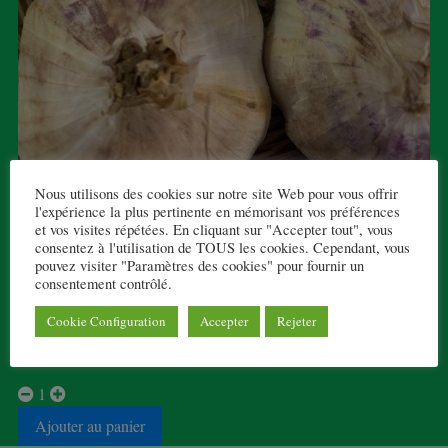
Nous utilisons des cookies sur notre site Web pour vous offrir
l'expérience la plus pertinente en mémorisant vos préférences
AIL VIOLET
et vos visites répétées. En cliquant sur "Accepter tout", vous
consentez à l'utilisation de TOUS les cookies. Cependant, vous
1,30 € TTC
pouvez visiter "Paramètres des cookies" pour fournir un
consentement contrôlé.
1 tête, à la pièce
Cookie Configuration
Accepter
Rejeter
10 en stock
1
Ajouter au panier